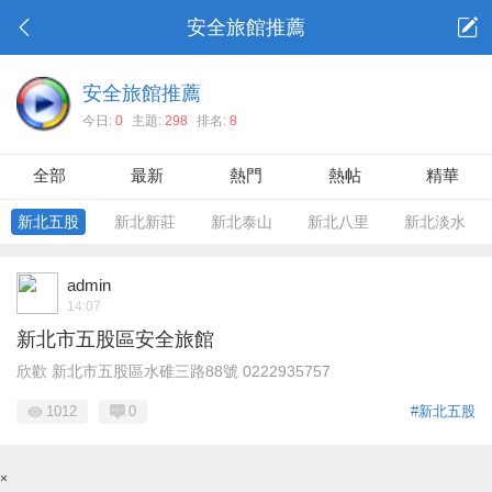
安全旅館推薦
安全旅館推薦
今日:
0
主題:
298
排名:
8
全部
最新
熱門
熱帖
精華
新北五股
新北新莊
新北泰山
新北八里
新北淡水
admin
14:07
新北市五股區安全旅館
欣歡 新北市五股區水碓三路88號 0222935757
1012
0
#新北五股
×