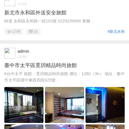
14:19
新北市永和區外送安全旅館
柯達 永和區永和路一段103號 0229239999 青獅 ...
1748
16
#新北永和
admin
14:48
臺中市太平區覓玥精品時尚旅館
#台中太平 旅館：覓玥精品時尚旅館 價位：1280（3h） 地址：臺中
市太平區環中東路四段629號 ...