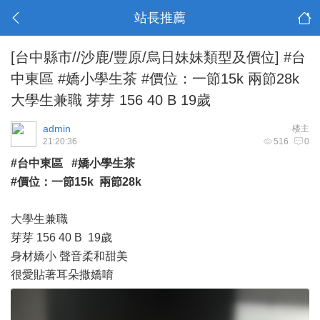
站長推薦
[台中縣市//沙鹿/豐原/烏日妹妹類型及價位]
#台
中東區 #嬌小學生茶 #價位：一節15k 兩節28k
大學生兼職 芽芽 156 40 B 19歲
admin
楼主
21:20:36
516
0
#台中東區 #嬌小學生茶
#價位：一節15k 兩節28k
大學生兼職
芽芽 156 40 B 19歲
身材嬌小 聲音柔和甜美
很愛貼著耳朵撒嬌唷