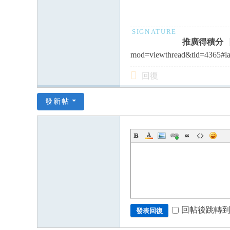
推廣得積分 
mod=viewthread&tid=4365#la
回復
發新帖
回帖後跳轉
發表回復