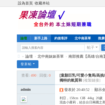
設為首頁
收藏本站
論壇
新手上路
約後客評
北中南茶單
推廣
帖子
»
論壇
›
北中南妹妹茶單
›
南部推薦【高雄/台南
Di
發新帖
sc
查看:
490
|
回復:
0
[童顏巨乳/可愛小隻馬/高挑/
uz
獨特的氣質和
[複製鏈接]
!
admin
發表於 20:40:52
|
顯示
B
oa
利亞，158cm C杯 44kg 20歲
混血小蘿莉，結合台日兩國之
rd