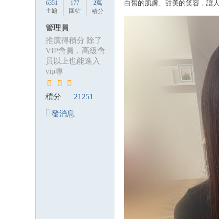
6351
177
2萬
白皙的肌膚、甜美的笑容，讓
主題
回帖
積分
管理員
推廣得積分 除了
VIP會員，高級會
員以上也能進入
vip專
積分
21251
發消息