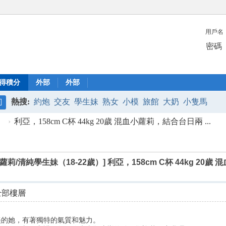
用戶名
密碼
得積分
外部
外部
熱搜:
約炮
交友
學生妹
熟女
小模
旅館
大奶
小隻馬
搜
】
›
利亞，158cm C杯 44kg 20歲 混血小蘿莉，結合台日兩 ...
索
蘿莉/清純學生妹（18-22歲）]
利亞，158cm C杯 44kg 2
全部樓層
美的她，有著獨特的氣質和魅力。