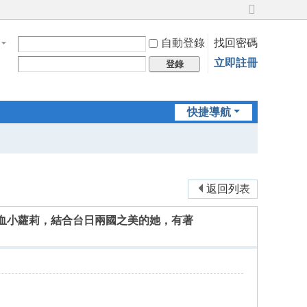
切
換
自動登錄
找回密碼
到
寬
立即註冊
登錄
版
快捷導航
返回列表
0歲 混血小蘿莉，結合台日兩國之美的她，有著